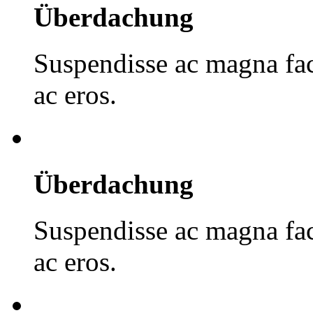
Überdachung
Suspendisse ac magna fac
ac eros.
Überdachung
Suspendisse ac magna fac
ac eros.