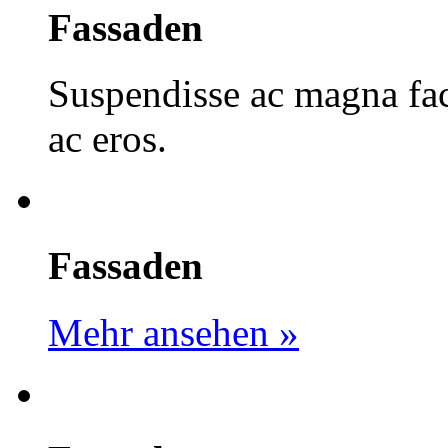
Fassaden
Suspendisse ac magna fac
ac eros.
Fassaden
Mehr ansehen »