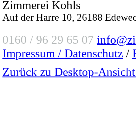
Zimmerei Kohls
Auf der Harre 10, 26188 Edewe
0160 / 96 29 65 07
info@zi
Impressum / Datenschutz
/
Zurück zu Desktop-Ansicht