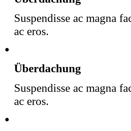
Suspendisse ac magna fac
ac eros.
Überdachung
Suspendisse ac magna fac
ac eros.