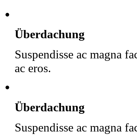
Überdachung
Suspendisse ac magna fac
ac eros.
Überdachung
Suspendisse ac magna fac