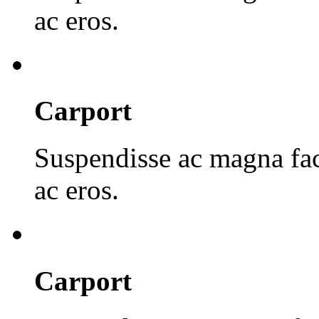
ac eros.
Carport
Suspendisse ac magna fac
ac eros.
Carport