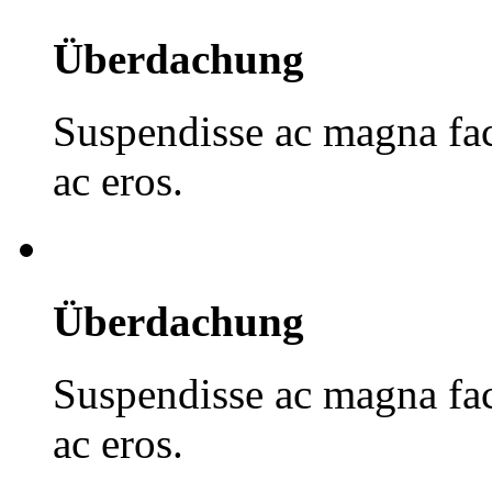
Überdachung
Suspendisse ac magna fac
ac eros.
Überdachung
Suspendisse ac magna fac
ac eros.