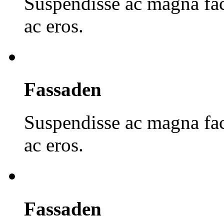
Suspendisse ac magna fac
ac eros.
Fassaden
Suspendisse ac magna fac
ac eros.
Fassaden