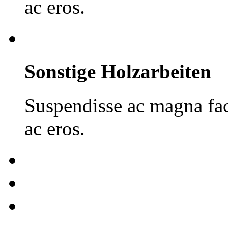
ac eros.
Sonstige
Holzarbeiten
Suspendisse ac magna fac
ac eros.