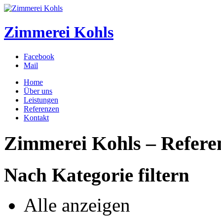
Zimmerei Kohls
Facebook
Mail
Home
Über uns
Leistungen
Referenzen
Kontakt
Zimmerei
Kohls
–
Refere
Nach Kategorie filtern
Alle anzeigen