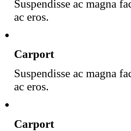
Suspendisse ac magna fac
ac eros.
Carport
Suspendisse ac magna fac
ac eros.
Carport